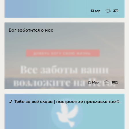
13 Апр
379
Бог заботится о нас
23 Мар
1023
🎵 Тебе за всё слава | настроение прославление🙏