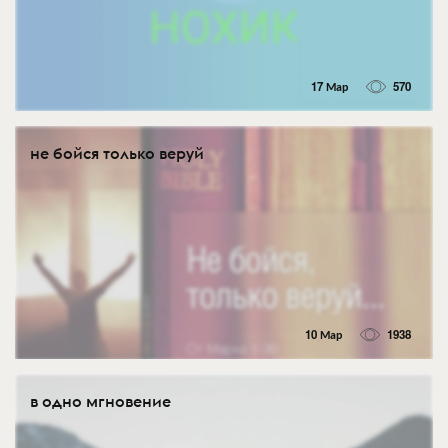
17 Мар
570
не бойся только веруй
10 Мар
1938
в одно мгновение