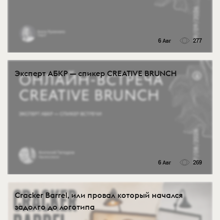
6 Авг
277
Эксперт АБКР — спикер CREATIVE BRUNCH
6 Авг
269
Cracker Barrel, или провал который начался
задолго до логотипа