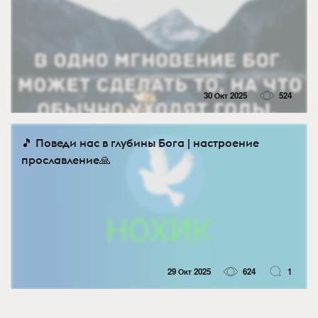
30 Окт 2025
524
🎵 Поведи нас в глубины Бога | настроение
прославление🙏
29 Окт 2025
624
1