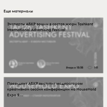
Еще материалы
Эксперты АБКР вошли в состав жюри Tashkent
International Advertising Festival
Вчера в 18:56
141
Президент АБКР выступит модератором
креативной сессии конференции на HouseHold
Expo 2...