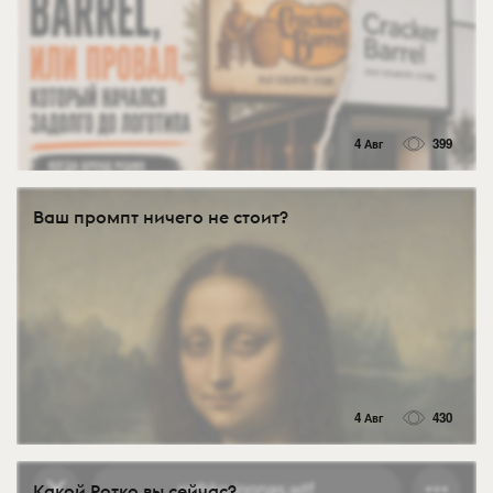
4 Авг
399
Ваш промпт ничего не стоит?
4 Авг
430
Какой Ротко вы сейчас?