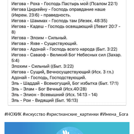
#НОХИК #искусство #христианские_картинки #Имена_Бога