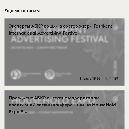
Еще материалы
Эксперты АБКР вошли в состав жюри Tashkent
International Advertising Festival
Вчера в 18:56
184
Президент АБКР выступит модератором
креативной сессии конференции на HouseHold
Expo 2...