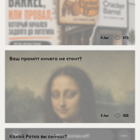
4 Авг
415
Ваш промпт ничего не стоит?
4 Авг
458
Какой Ротко вы сейчас?