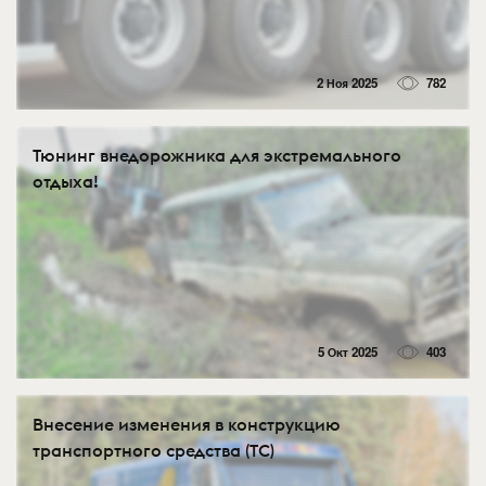
2 Ноя 2025
782
Тюнинг внедорожника для экстремального
отдыха!
5 Окт 2025
403
Внесение изменения в конструкцию
транспортного средства (ТС)