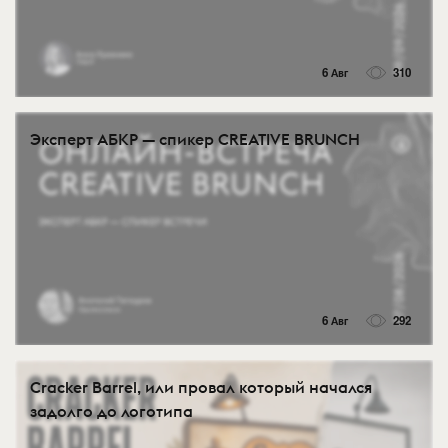
6 Авг
310
Эксперт АБКР — спикер CREATIVE BRUNCH
6 Авг
292
Cracker Barrel, или провал который начался
задолго до логотипа