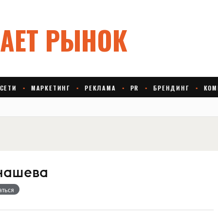
нашева
аться