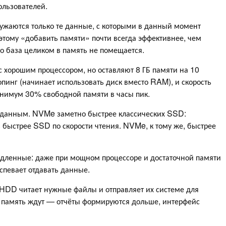
льзователей.
ружаются только те данные, с которыми в данный момент
оэтому «добавить памяти» почти всегда эффективнее, чем
то база целиком в память не помещается.
с хорошим процессором, но оставляют 8 ГБ памяти на 10
опинг (начинает использовать диск вместо RAM), и скорость
инимум 30% свободной памяти в часы пик.
к данным. NVMe заметно быстрее классических SSD:
з быстрее SSD по скорости чтения. NVMe, к тому же, быстрее
едленные: даже при мощном процессоре и достаточной памяти
успевает отдавать данные.
, HDD читает нужные файлы и отправляет их системе для
и память ждут — отчёты формируются дольше, интерфейс