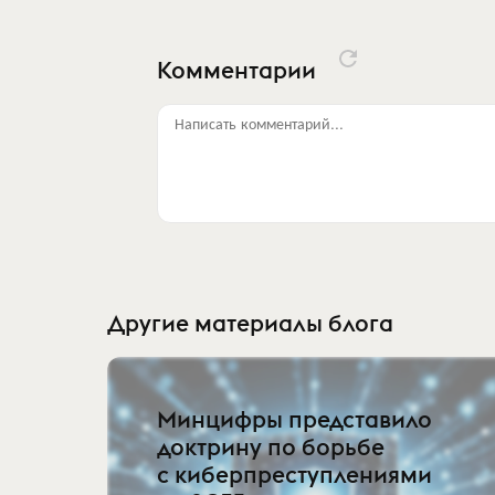
Комментарии
Написать комментарий...
Другие материалы блога
Минцифры представило
доктрину по борьбе
с киберпреступлениями