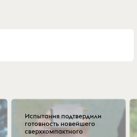
Испытания подтвердили
готовность новейшего
сверхкомпактного