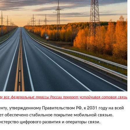
ду все федеральные трассы России покроет устойчивая сотовая связь
енту, утвержденному Правительством РФ, к 2031 году на всей
ет обеспечено стабильное покрытие мобильной связью.
стерство цифрового развития и операторы связи.