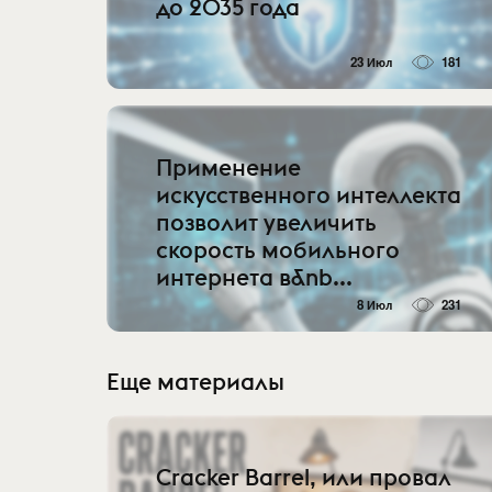
до 2035 года
23 Июл
181
Применение
искусственного интеллекта
позволит увеличить
скорость мобильного
интернета в&nb...
8 Июл
231
Еще материалы
Cracker Barrel, или провал