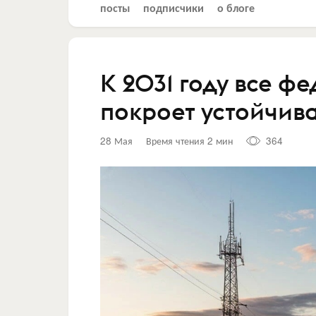
посты
подписчики
о блоге
К 2031 году все ф
покроет устойчива
28 Мая
Время чтения 2 мин
364