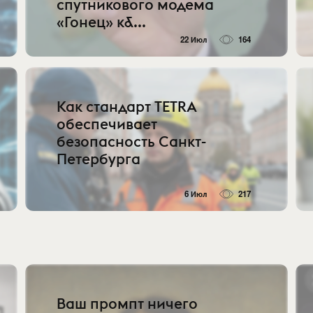
спутникового модема
«Гонец» к&...
22 Июл
164
Как стандарт TETRA
обеспечивает
безопасность Санкт-
Петербурга
6 Июл
217
Ваш промпт ничего