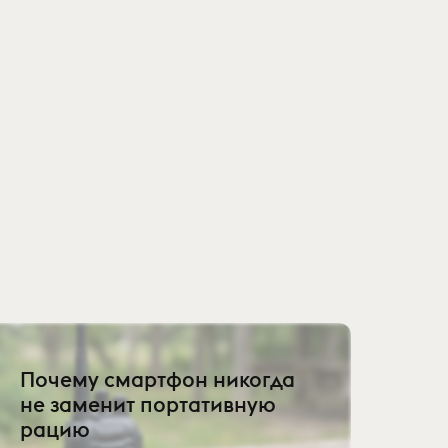
Почему смартфон никогда
не заменит портативную
рацию