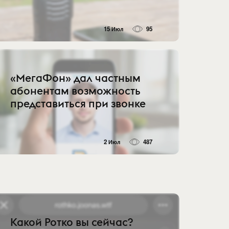
15 Июл
95
«МегаФон» дал частным
абонентам возможность
представиться при звонке
2 Июл
487
Какой Ротко вы сейчас?