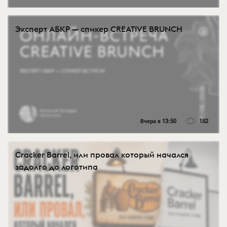
Эксперт АБКР — спикер CREATIVE BRUNCH
Вчера в 13:50
182
Cracker Barrel, или провал который начался
задолго до логотипа