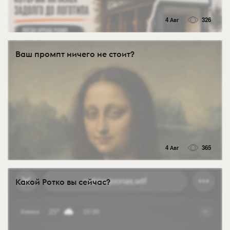
4 Авг
326
Ваш промпт ничего не стоит?
4 Авг
365
Какой Ротко вы сейчас?