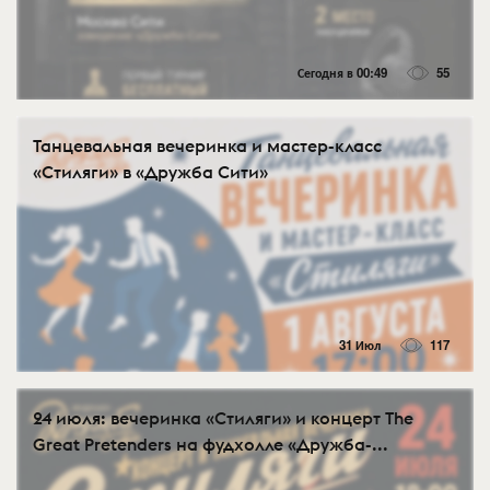
Сегодня в 00:49
55
Танцевальная вечеринка и мастер-класс
«Стиляги» в «Дружба Сити»
31 Июл
117
24 июля: вечеринка «Стиляги» и концерт The
Great Pretenders на фудхолле «Дружба-...