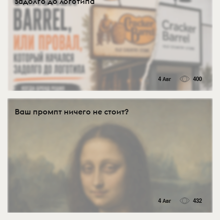
задолго до логотипа
4 Авг
400
Ваш промпт ничего не стоит?
4 Авг
432