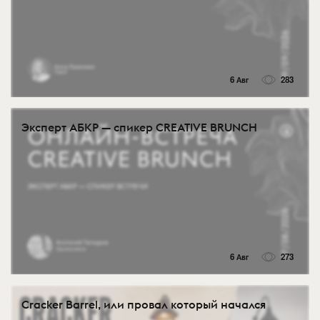
6 Авг
283
Эксперт АБКР — спикер CREATIVE BRUNCH
6 Авг
273
Cracker Barrel, или провал который начался