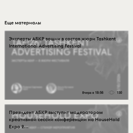
Еще материалы
Эксперты АБКР вошли в состав жюри Tashkent
International Advertising Festival
Вчера в 18:56
150
Президент АБКР выступит модератором
креативной сессии конференции на HouseHold
Expo 2...