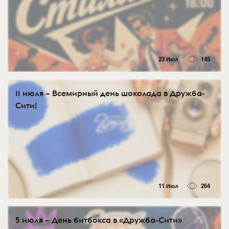
23 Июл
145
11 июля – Всемирный день шоколада в Дружба-
Сити!
11 Июл
264
5 июля – День битбокса в «Дружба-Сити»