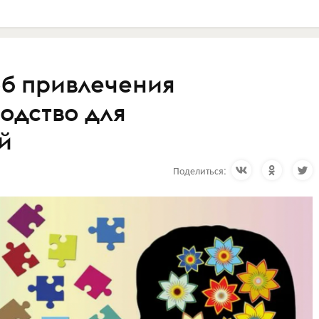
об привлечения
одство для
й
Поделиться: