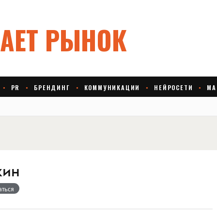
кин
аться