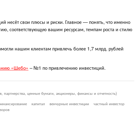
й несёт свои плюсы и риски. Главное — понять, что именно
гию, соответствующую вашим ресурсам, темпам роста и стилю
омогли нашим клиентам привлечь более 1,7 млрд. рублей
анию «Шебо»
– №1 по привлечению инвестиций.
я, партнерства, ценные бумаги, акционеры, финансы и отчетность)
финансирование
капитал
венчурные инвестиции
частный инвестор
воров