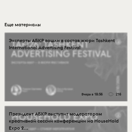
Еще материалы
Эксперты АБКР вошли в состав жюри Tashkent
International Advertising Festival
Вчера в 18:56
216
Президент АБКР выступит модератором
креативной сессии конференции на HouseHold
Expo 2...