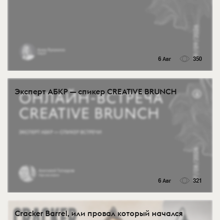
6 Авг
350
Эксперт АБКР — спикер CREATIVE BRUNCH
6 Авг
321
Cracker Barrel, или провал который начался