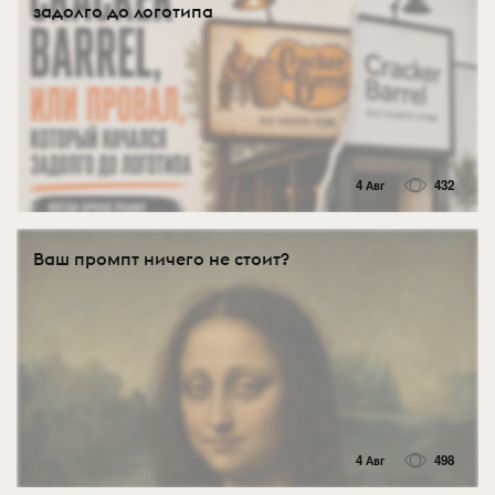
задолго до логотипа
4 Авг
432
Ваш промпт ничего не стоит?
4 Авг
498