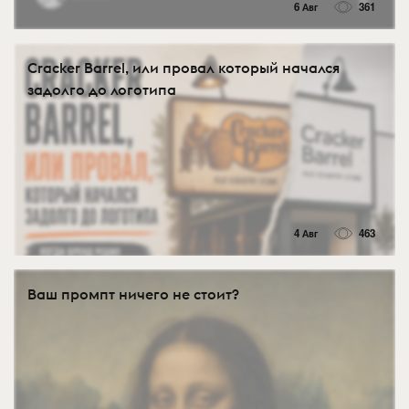
6 Авг
361
Cracker Barrel, или провал который начался
задолго до логотипа
4 Авг
463
Ваш промпт ничего не стоит?