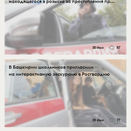
находящегося в розыске за преступления пр...
30 Июл
97
В Башкирии школьников пригласили
на интерактивную экскурсию в Росгвардию
29 Июл
77