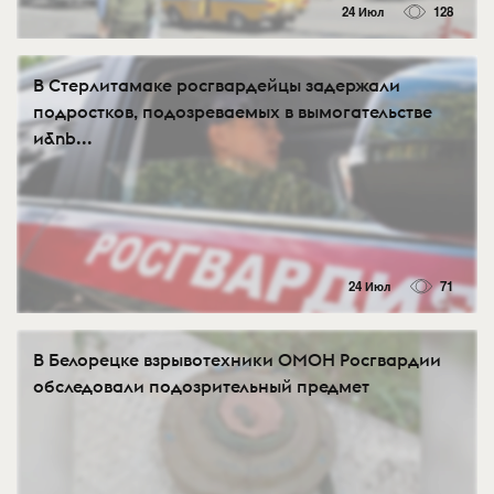
24 Июл
128
В Стерлитамаке росгвардейцы задержали
подростков, подозреваемых в вымогательстве
и&nb...
24 Июл
71
В Белорецке взрывотехники ОМОН Росгвардии
обследовали подозрительный предмет