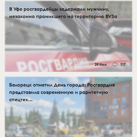
В Уфе росгвардейцы задержали мужчину,
незаконно проникшего на территорию ВУЗа
24 Июл
117
Белорецк отметил День города: Росгвардия
представила современную и раритетную
спецтех...