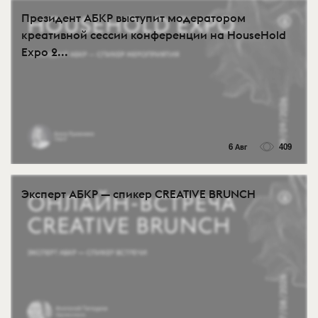
Президент АБКР выступит модератором
креативной сессии конференции на HouseHold
Expo 2...
6 Авг
409
Эксперт АБКР — спикер CREATIVE BRUNCH