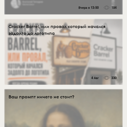
Вчера в 13:50
184
Cracker Barrel, или провал который начался
задолго до логотипа
4 Авг
330
Ваш промпт ничего не стоит?