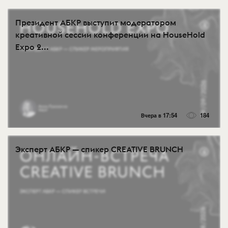
Президент АБКР выступит модератором
креативной сессии конференции на HouseHold
Expo 2...
Вчера в 17:54
184
Эксперт АБКР — спикер CREATIVE BRUNCH