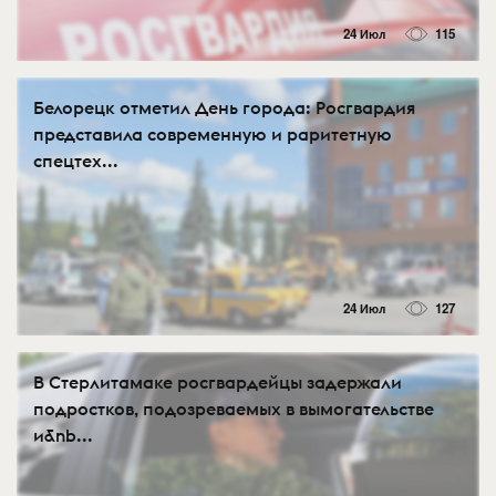
24 Июл
115
Белорецк отметил День города: Росгвардия
представила современную и раритетную
спецтех...
24 Июл
127
В Стерлитамаке росгвардейцы задержали
подростков, подозреваемых в вымогательстве
и&nb...