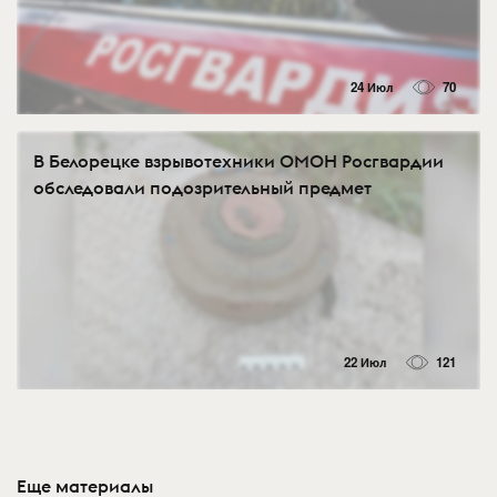
24 Июл
70
В Белорецке взрывотехники ОМОН Росгвардии
обследовали подозрительный предмет
22 Июл
121
Еще материалы