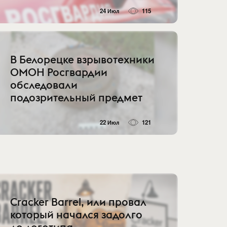
24 Июл
115
В Белорецке взрывотехники
ОМОН Росгвардии
обследовали
подозрительный предмет
22 Июл
121
Cracker Barrel, или провал
который начался задолго