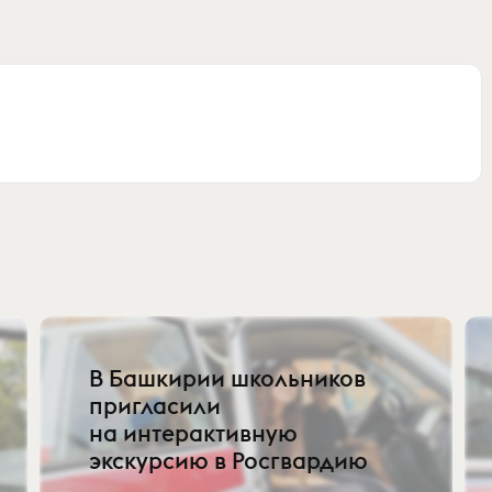
В Башкирии школьников
пригласили
на интерактивную
экскурсию в Росгвардию