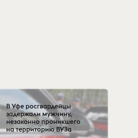
В Уфе росгвардейцы
задержали мужчину,
незаконно проникшего
на территорию ВУЗа