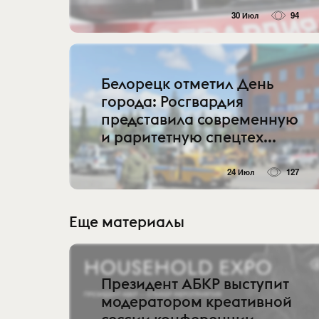
30 Июл
94
Белорецк отметил День
города: Росгвардия
представила современную
и раритетную спецтех...
24 Июл
127
Еще материалы
Президент АБКР выступит
модератором креативной