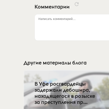
Комментарии
Написать комментарий...
Другие материалы блога
В Уфе росгвардейцы
задержали дебошира,
находящегося в розыске
за преступления пр...