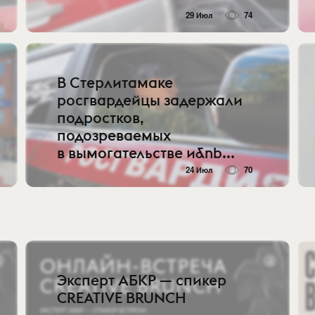
29 Июл
74
В Стерлитамаке
росгвардейцы задержали
подростков,
подозреваемых
в вымогательстве и&nb...
24 Июл
70
Эксперт АБКР — спикер
CREATIVE BRUNCH