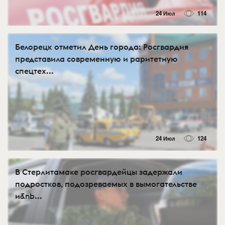
24 Июл
114
Белорецк отметил День города: Росгвардия
представила современную и раритетную
спецтех...
24 Июл
124
В Стерлитамаке росгвардейцы задержали
подростков, подозреваемых в вымогательстве
и&nb...