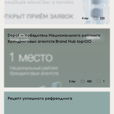
4 Авг
222
Depot — победитель Национального рейтинга
брендинговых агентств Brand Hub top100
3 Авг
442
1
Рецепт успешного рефрендинга