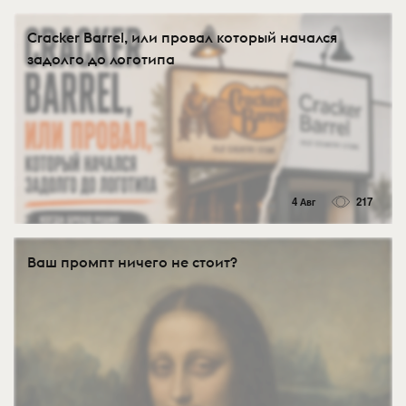
Cracker Barrel, или провал который начался
задолго до логотипа
4 Авг
217
Ваш промпт ничего не стоит?