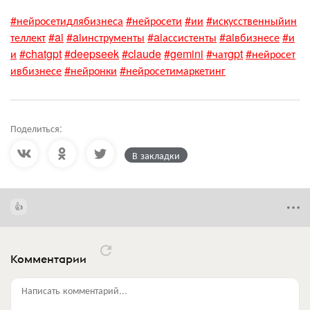
#нейросетидлябизнеса
#нейросети
#ии
#искусственныйин
теллект
#ai
#aiинструменты
#aiассистенты
#aiвбизнесе
#и
и
#chatgpt
#deepseek
#claude
#gemini
#чатgpt
#нейросет
ивбизнесе
#нейронки
#нейросетимаркетинг
Поделиться:
В закладки
Комментарии
Написать комментарий...