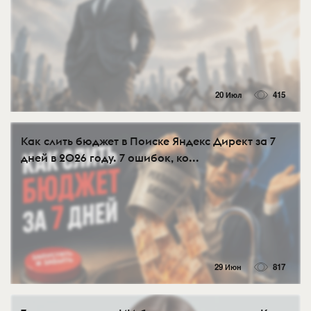
20 Июл
415
Как слить бюджет в Поиске Яндекс Директ за 7
дней в 2026 году. 7 ошибок, ко...
29 Июн
817