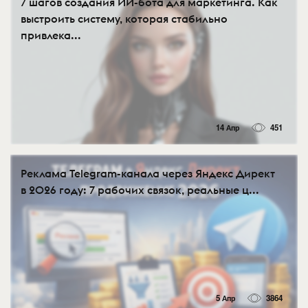
7 шагов создания ИИ-бота для маркетинга. Как
выстроить систему, которая стабильно
привлека...
14 Апр
451
Реклама Telegram-канала через Яндекс Директ
в 2026 году: 7 рабочих связок, реальные ц...
5 Апр
3864