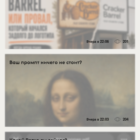
Вчера в 22:06
201
Ваш промпт ничего не стоит?
Вчера в 22:03
204
Какой Ротко вы сейчас?