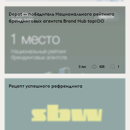
Depot — победитель Национального рейтинга
брендинговых агентств Brand Hub top100
3 Авг
426
1
Рецепт успешного рефрендинга