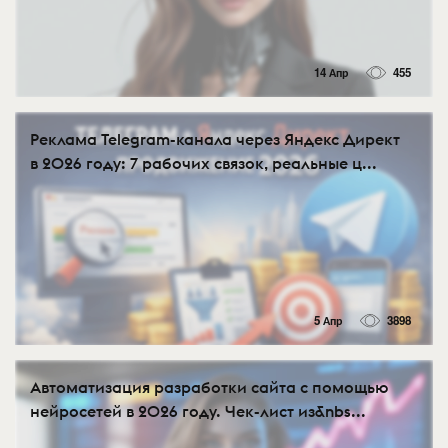
14 Апр
455
Реклама Telegram-канала через Яндекс Директ
в 2026 году: 7 рабочих связок, реальные ц...
5 Апр
3898
Автоматизация разработки сайта с помощью
нейросетей в 2026 году. Чек-лист из&nbs...