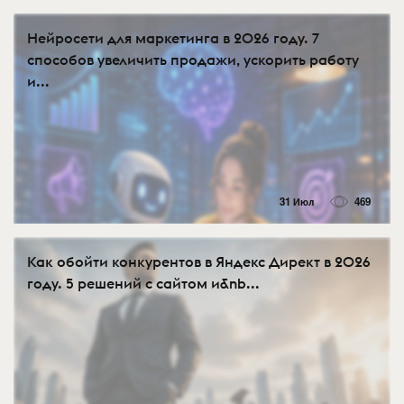
Нейросети для маркетинга в 2026 году. 7
способов увеличить продажи, ускорить работу
и...
31 Июл
469
Как обойти конкурентов в Яндекс Директ в 2026
году. 5 решений с сайтом и&nb...