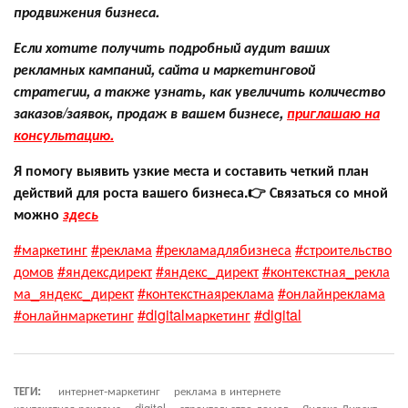
продвижения бизнеса.
Если хотите получить подробный аудит ваших
рекламных кампаний, сайта и маркетинговой
стратегии, а также узнать, как увеличить количество
заказов/заявок, продаж в вашем бизнесе,
приглашаю на
консультацию.
Я помогу выявить узкие места и составить четкий план
действий для роста вашего бизнеса.👉 Связаться со мной
можно
здесь
#маркетинг
#реклама
#рекламадлябизнеса
#строительство
домов
#яндексдирект
#яндекс_директ
#контекстная_рекла
ма_яндекс_директ
#контекстнаяреклама
#онлайнреклама
#онлайнмаркетинг
#digitalмаркетинг
#digital
ТЕГИ:
интернет-маркетинг
реклама в интернете
контекстная реклама
digital
строительство домов
Яндекс.Директ