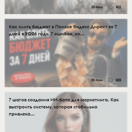
20 Июл
422
Как слить бюджет в Поиске Яндекс Директ за 7
дней в 2026 году. 7 ошибок, ко...
29 Июн
828
7 шагов создания ИИ-бота для маркетинга. Как
выстроить систему, которая стабильно
привлека...