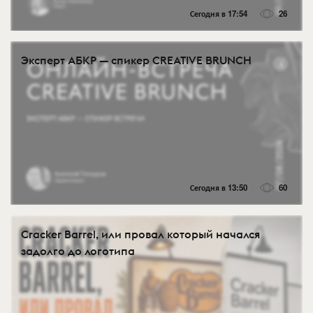
Сегодня в 17:54
26
Эксперт АБКР — спикер CREATIVE BRUNCH
Сегодня в 13:50
60
Cracker Barrel, или провал который начался
задолго до логотипа