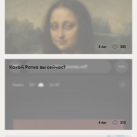
4 Авг
343
Какой Ротко вы сейчас?
4 Авг
312