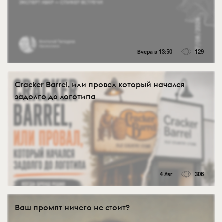
Вчера в 13:50
129
Cracker Barrel, или провал который начался
задолго до логотипа
4 Авг
306
Ваш промпт ничего не стоит?