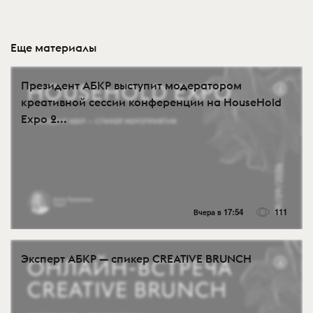
Еще материалы
Президент АБКР выступит модератором
креативной сессии конференции на HouseHold
Expo 2...
Вчера в 17:54
111
Эксперт АБКР — спикер CREATIVE BRUNCH