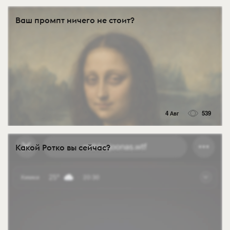
Ваш промпт ничего не стоит?
4 Авг
539
Какой Ротко вы сейчас?