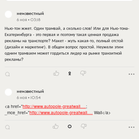
неизвестный
6 ноя • 03:18
Нью-тон жжет. Один трамвай, а сколько слов! Или для Нью-тона-
Екатеринбурга - это первая и поэтому такая ценная продажа
рекламы на транспорте? Макет - жуть какая-то, полный отстой
(дизайн и маркетинг). В общем вопрос простой. Неужели этим
одним трамваем может гордиться лидер на рынке транзитной
рекламы?
2
неизвестный
6 ноя • 10:54
<a href="
http://www.autopole-greatwall.…
;
_mce_href="
http://www.autopole-greatwall.…
Wall</a>
0