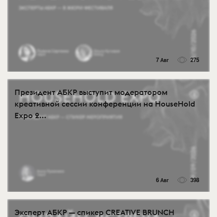
7 Авг
275
Президент АБКР выступит модератором
креативной сессии конференции на HouseHold
Expo 2...
6 Авг
398
Эксперт АБКР — спикер CREATIVE BRUNCH