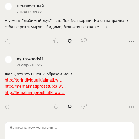
неизвестный
7 ноя • 01:02
А у меня "любимый жук" - это Пол Маккартни. Но он на трамваях
себя не рекламирует. Видимо, бюджету не хватает... )
0
xytuswoodsfi
21 апр • 10:23
Жаль, что это никоим образом меня
http://terindividualkialmati.w…
http://mentalmatiprostitutka.w…
http://temalmatiprostitutki.wo…
0
Написать комментарий...