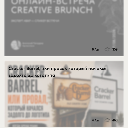
6 Авг
359
Cracker Barrel, или провал который начался
задолго до логотипа
4 Авг
460