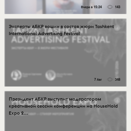
Вчера в 15:24
143
Эксперты АБКР вошли в состав жюри Tashkent
International Advertising Festival
7 Авг
348
Президент АБКР выступит модератором
креативной сессии конференции на HouseHold
Expo 2...