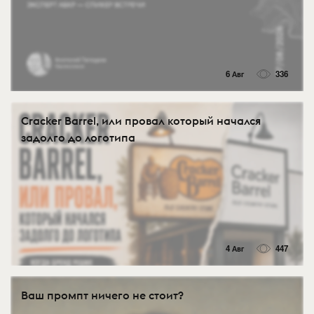
6 Авг
336
Cracker Barrel, или провал который начался
задолго до логотипа
4 Авг
447
Ваш промпт ничего не стоит?