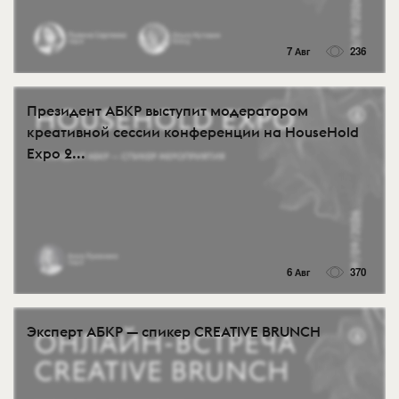
7 Авг
236
Президент АБКР выступит модератором
креативной сессии конференции на HouseHold
Expo 2...
6 Авг
370
Эксперт АБКР — спикер CREATIVE BRUNCH