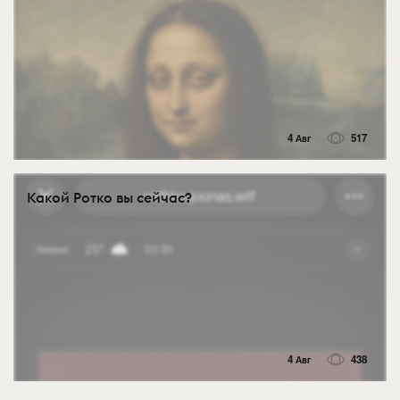
4 Авг
517
Какой Ротко вы сейчас?
4 Авг
438