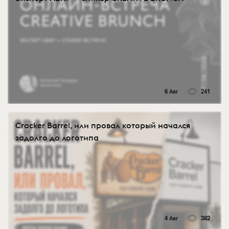
6 Авг
241
Cracker Barrel, или провал который начался
задолго до логотипа
4 Авг
382