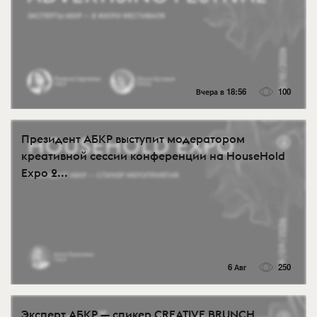
Вчера в 18:56
100
Президент АБКР выступит модератором
креативной сессии конференции на HouseHold
Expo 2...
6 Авг
250
Эксперт АБКР — спикер CREATIVE BRUNCH