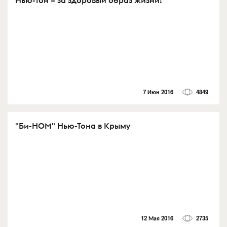
Нью-Тон – за здоровый образ жизни!
7 Июн 2016
4849
"Би-НОМ" Нью-Тона в Крыму
12 Мая 2016
2735