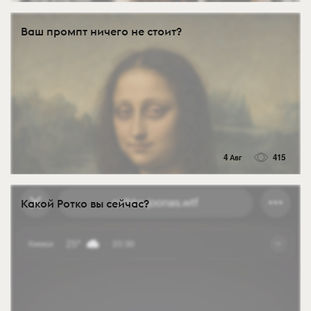
Ваш промпт ничего не стоит?
4 Авг
415
Какой Ротко вы сейчас?