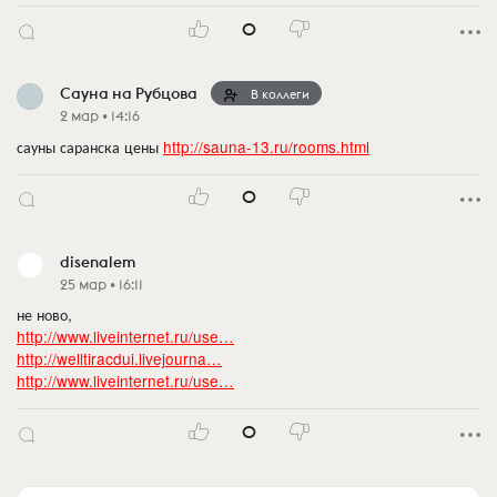
0
Сауна на Рубцова
В коллеги
2 мар • 14:16
сауны саранска цены
http://sauna-13.ru/rooms.html
0
disenalem
25 мар • 16:11
не ново,
http://www.liveinternet.ru/use…
http://welltiracdui.livejourna…
http://www.liveinternet.ru/use…
0