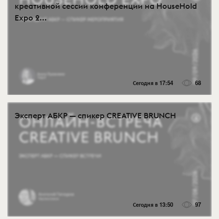
креативной сессии конференции на HouseHold
Expo 2...
Сегодня в 17:54
68
Эксперт АБКР — спикер CREATIVE BRUNCH
Сегодня в 13:50
97