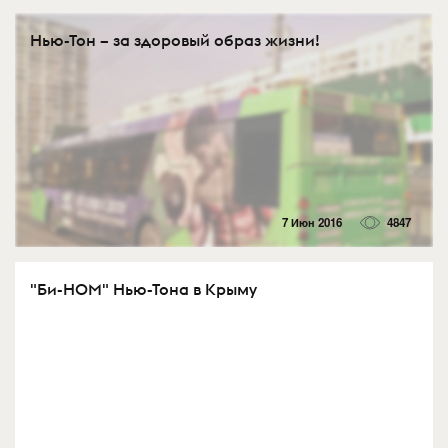
Нью-Тон – за здоровый образ жизни!
7 Июн 2016
4847
"Би-НОМ" Нью-Тона в Крыму