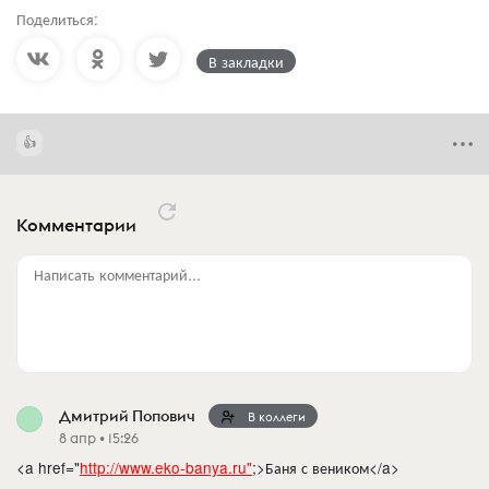
Поделиться:
В закладки
Комментарии
Написать комментарий...
Дмитрий Попович
В коллеги
8 апр • 15:26
<a href="
http://www.eko-banya.ru"
;>Баня с веником</a>