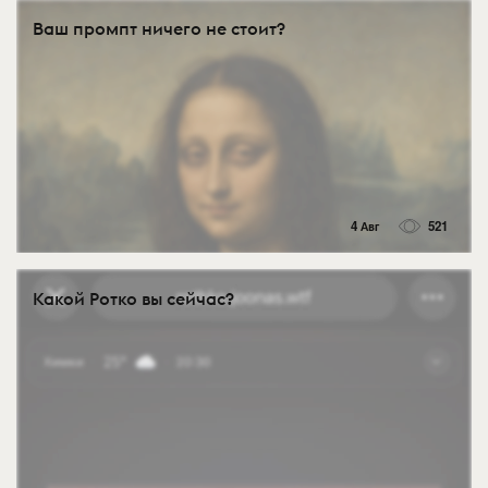
Ваш промпт ничего не стоит?
4 Авг
521
Какой Ротко вы сейчас?