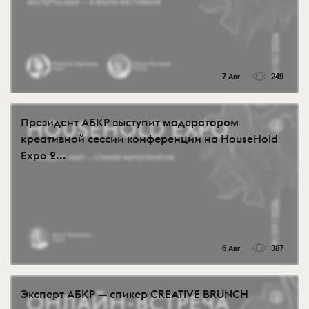
7 Авг
249
Президент АБКР выступит модератором
креативной сессии конференции на HouseHold
Expo 2...
6 Авг
387
Эксперт АБКР — спикер CREATIVE BRUNCH