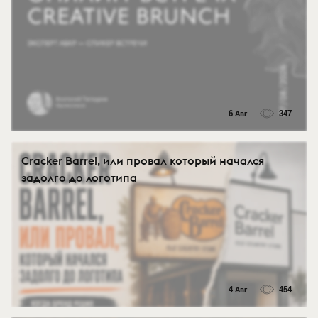
6 Авг
347
Cracker Barrel, или провал который начался
задолго до логотипа
4 Авг
454