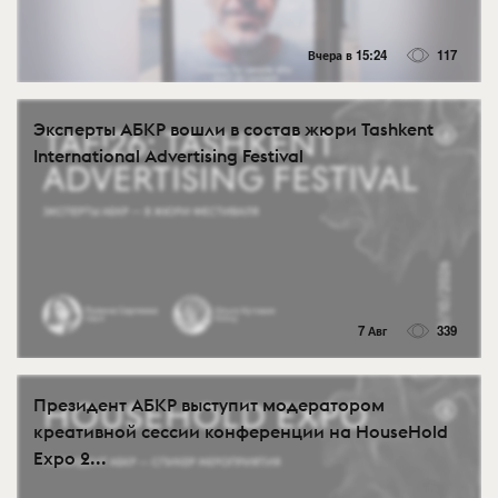
Вчера в 15:24
117
Эксперты АБКР вошли в состав жюри Tashkent
International Advertising Festival
7 Авг
339
Президент АБКР выступит модератором
креативной сессии конференции на HouseHold
Expo 2...