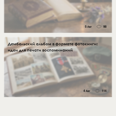
5 Авг
98
Дембельский альбом в формате фотокниги:
идеи для печати воспоминаний
4 Авг
114