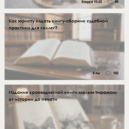
Вчера в 10:02
69
Как юристу издать книгу-сборник судебной
практики для коллег?
8 Авг
192
Издание краеведческой книги малым тиражом:
от истории до печати