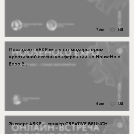
7 Авг
358
Президент АБКР выступит модератором
креативной сессии конференции на HouseHold
Expo 2...
6 Авг
488
Эксперт АБКР — спикер CREATIVE BRUNCH