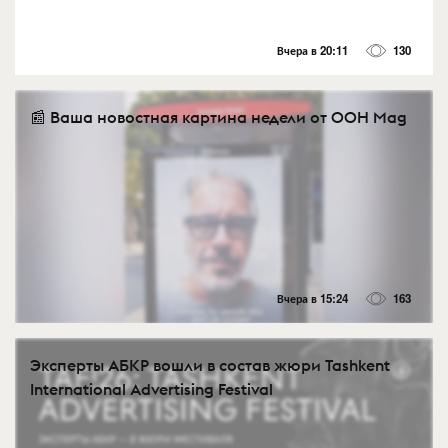
Вчера в 20:11
130
📰 Ваша новостная картина недели от OOH Mag
Вчера в 15:24
163
Эксперты АБКР вошли в состав жюри Tashkent
International Advertising Festival