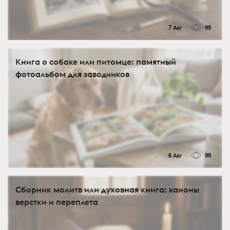
7 Авг
99
Книга о собаке или питомце: памятный
фотоальбом для заводчиков
6 Авг
99
Сборник молитв или духовная книга: каноны
верстки и переплета