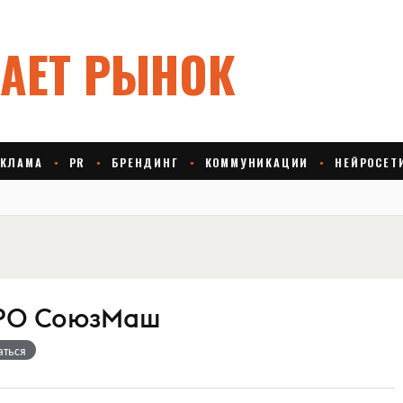
 РО СоюзМаш
аться