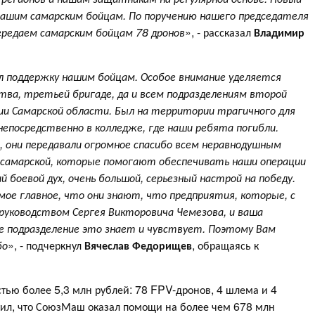
нашим самарским бойцам. По поручению нашего председателя
ередаем самарским бойцам 78 дронов
», - рассказал
Владимир
 поддержку нашим бойцам. Особое внимание уделяется
тва, третьей бригаде, да и всем подразделениям второй
и Самарской области. Был на территории трагичного для
 непосредственно в колледже, где наши ребята погибли.
 они передавали огромное спасибо всем неравнодушным
 самарской, которые помогают обеспечивать наши операции
 боевой дух, очень большой, серьезный настрой на победу.
мое главное, что они знают, что предприятия, которые, с
руководством Сергея Викторовича Чемезова, и ваша
е подразделение это знает и чувствует. Поэтому Вам
бо
», - подчеркнул
Вячеслав Федорищев
, обращаясь к
стью более 5,3 млн рублей: 78 FPV-дронов, 4 шлема и 4
етил, что СоюзМаш оказал помощи на более чем 678 млн