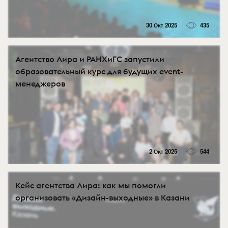
30 Окт 2025
435
Агентство Лира и РАНХиГС запустили
образовательный курс для будущих event-
менеджеров
2 Окт 2025
544
Кейс агентства Лира: как мы помогли
организовать «Дизайн-выходные» в Казани