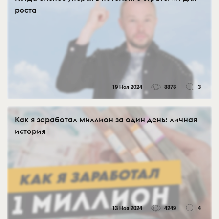
роста
19 Ноя 2024
8878
3
Как я заработал миллион за один день: личная
история
13 Ноя 2024
4249
4