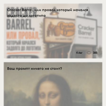
Cracker Barrel, или провал который начался
задолго до логотипа
4 Авг
385
Ваш промпт ничего не стоит?