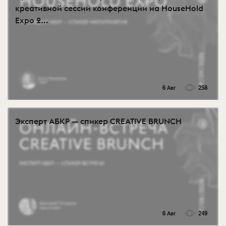
креативной сессии конференции на HouseHold
Expo 2...
6 Авг
258
Эксперт АБКР — спикер CREATIVE BRUNCH
6 Авг
249