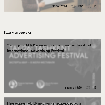
30 Окт 2024
1897
10
Еще материалы
Эксперты АБКР вошли в состав жюри Tashkent
International Advertising Festival
Вчера в 18:56
113
Президент АБКР выступит модератором