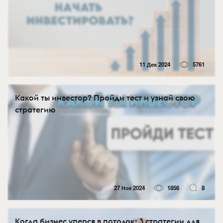
11 Дек 2024
5761
Какой ты инвестор? Пройди тест и узнай свою
стратегию
27 Ноя 2024
1856
8
Когда бизнес уперся в потолок: 3 стратегии для