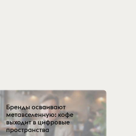
Бренды осваивают
метавселенную: кофе
выходит в цифровые
пространства