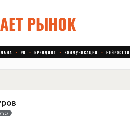
уров
аться