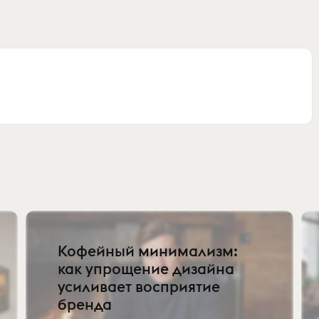
Кофейный минимализм:
как упрощение дизайна
усиливает восприятие
бренда