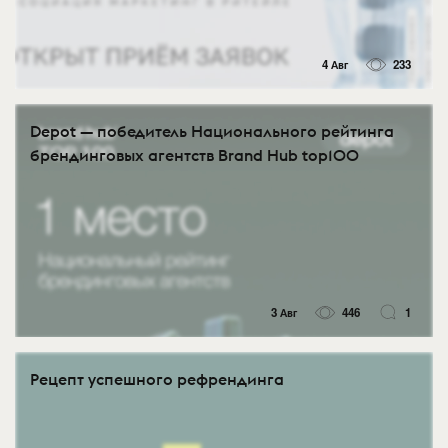
4 Авг
233
Depot — победитель Национального рейтинга
брендинговых агентств Brand Hub top100
3 Авг
446
1
Рецепт успешного рефрендинга