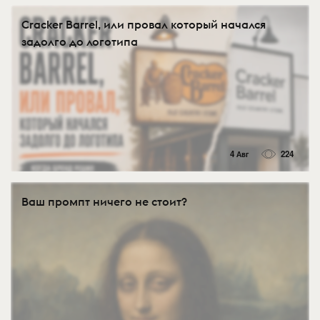
Cracker Barrel, или провал который начался
задолго до логотипа
4 Авг
224
Ваш промпт ничего не стоит?