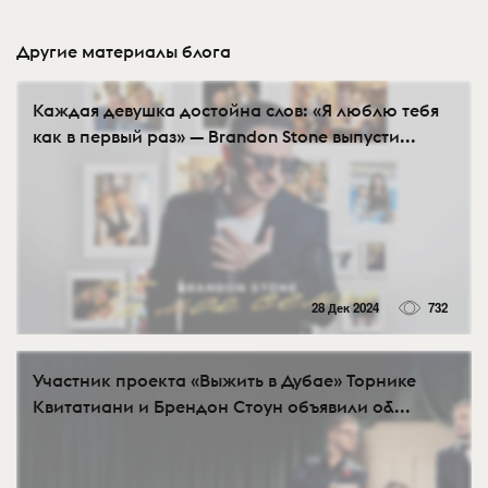
Другие материалы блога
Каждая девушка достойна слов: «Я люблю тебя
как в первый раз» — Brandon Stone выпусти...
28 Дек 2024
732
Участник проекта «Выжить в Дубае» Торнике
Квитатиани и Брендон Стоун объявили о&...