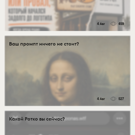
4 Авг
459
Ваш промпт ничего не стоит?
4 Авг
527
Какой Ротко вы сейчас?