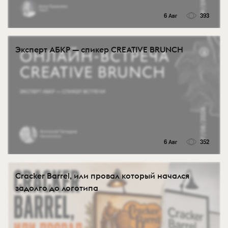
6 Авг
393
Эксперт АБКР — спикер CREATIVE BRUNCH
6 Авг
352
Cracker Barrel, или провал который начался
задолго до логотипа