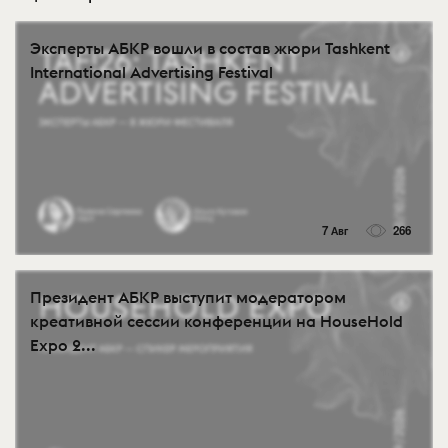
Эксперты АБКР вошли в состав жюри Tashkent
International Advertising Festival
7 Авг
266
Президент АБКР выступит модератором
креативной сессии конференции на HouseHold
Expo 2...