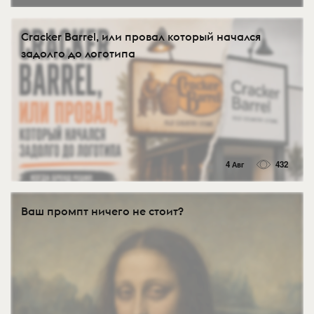
Cracker Barrel, или провал который начался
задолго до логотипа
4 Авг
432
Ваш промпт ничего не стоит?