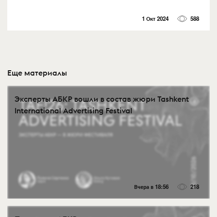
1 Окт 2024
588
Еще материалы
Эксперты АБКР вошли в состав жюри Tashkent
International Advertising Festival
Вчера в 18:56
218