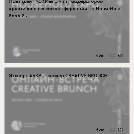
Президент АБКР выступит модератором
креативной сессии конференции на HouseHold
Expo 2...
6 Авг
351
Эксперт АБКР — спикер CREATIVE BRUNCH
6 Авг
321