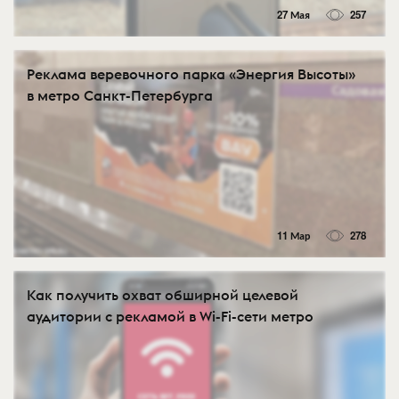
27 Мая
257
Реклама веревочного парка «Энергия Высоты»
в метро Санкт-Петербурга
11 Мар
278
Как получить охват обширной целевой
аудитории с рекламой в Wi-Fi-сети метро