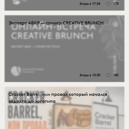
Вчера в 17:54
179
Эксперт АБКР — спикер CREATIVE BRUNCH
Вчера в 13:50
180
Cracker Barrel, или провал который начался
задолго до логотипа