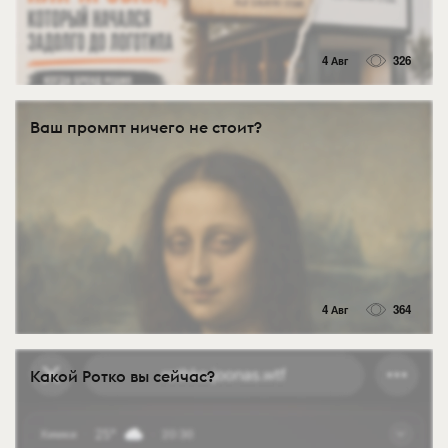
4 Авг
326
Ваш промпт ничего не стоит?
4 Авг
364
Какой Ротко вы сейчас?