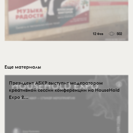
12 Фев
502
Еще материалы
Президент АБКР выступит модератором
креативной сессии конференции на HouseHold
Expo 2...