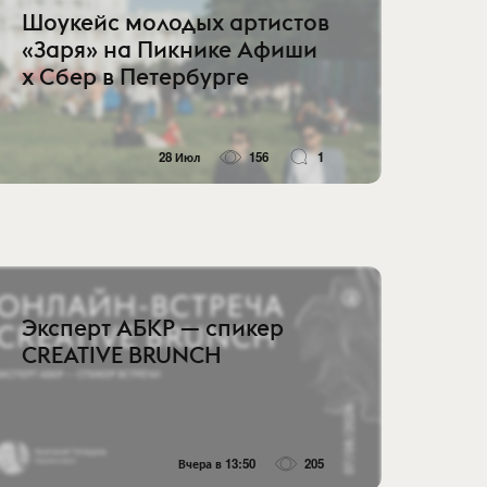
Шоукейс молодых артистов
«Заря» на Пикнике Афиши
x Сбер в Петербурге
28 Июл
156
1
Эксперт АБКР — спикер
CREATIVE BRUNCH
Вчера в 13:50
205