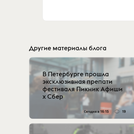
Другие материалы блога
В Петербурге прошла
эксклюзивная препати
фестиваля Пикник Афиши
х Сбер
Сегодня в 16:15
19