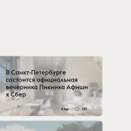
В Санкт-Петербурге
состоится официальная
вечеринка Пикника Афиши
x Сбер
4 Авг
151