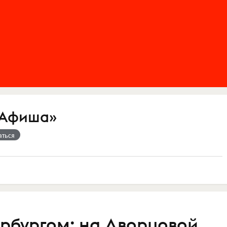
«Афиша»
аться
ербургом: на Дворцовой