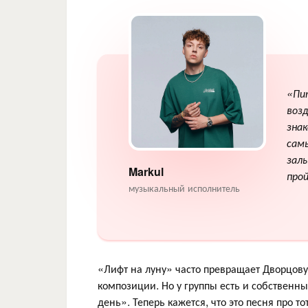
«Пит
возд
зна
сам
залы
Markul
про
музыкальный исполнитель
«Лифт на луну» часто превращает Дворцов
композиции. Но у группы есть и собственн
день». Теперь кажется, что это песня про т