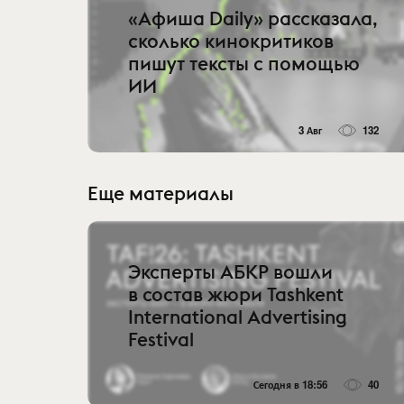
«Афиша Daily» рассказала,
сколько кинокритиков
пишут тексты с помощью
ИИ
3 Авг
132
Еще материалы
Эксперты АБКР вошли
в состав жюри Tashkent
International Advertising
Festival
Сегодня в 18:56
40