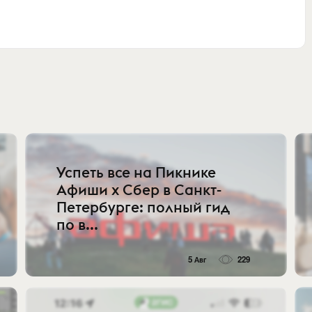
Успеть все на Пикнике
Афиши x Сбер в Санкт-
Петербурге: полный гид
по в...
5 Авг
229