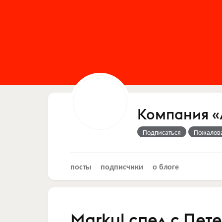
Компания 
Подписаться
Пожалов
посты
подписчики
о блоге
Мarkul спел с Пет