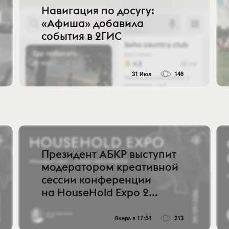
Навигация по досугу:
«Афиша» добавила
события в 2ГИС
31 Июл
146
Президент АБКР выступит
модератором креативной
сессии конференции
на HouseHold Expo 2...
Вчера в 17:54
213