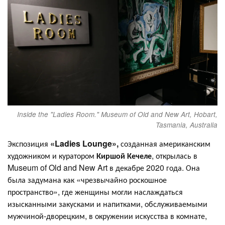
Inside the "Ladies Room." Museum of Old and New Art, Hobart,
Tasmania, Australia
Экспозиция
«Ladies Lounge»,
созданная американским
художником и куратором
Киршой Кечеле
, открылась в
Museum of Old and New Art в декабре 2020 года. Она
была задумана как «чрезвычайно роскошное
пространство», где женщины могли наслаждаться
изысканными закусками и напитками, обслуживаемыми
мужчиной-дворецким, в окружении искусства в комнате,