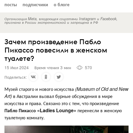
посты
подписчики
о блоге
Организация Meta, владеющая соцсетями Instagram и Facebook,
признана в России экстремистской и запрещена в РФ
Зачем произведение Пабло
Пикассо повесили в женском
туалете?
15 Июл 2024
Время чтения 3 мин
570
Поделиться:
Музей старого и нового искусства
(Museum of Old and New
Art)
в Австралии вызвал бурные обсуждения в мире
искусства и права. Связано это с тем, что произведение
Пабло Пикассо «Ladies Lounge»
перенесли в женскую
туалетную комнату.