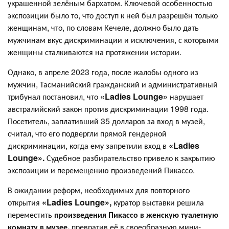
украшенной зелёным бархатом. Ключевой особенностью
экспозиции было то, что доступ к ней был разрешён только
женщинам, что, по словам Кечеле, должно было дать
мужчинам вкус дискриминации и исключения, с которыми
женщины сталкиваются на протяжении истории.
Однако, в апреле 2023 года, после жалобы одного из
мужчин, Тасманийский гражданский и административный
трибунал постановил, что
«Ladies Lounge»
нарушает
австралийский закон против дискриминации 1998 года.
Посетитель, заплативший 35 долларов за вход в музей,
считал, что его подвергли прямой гендерной
дискриминации, когда ему запретили вход в
«Ladies
Lounge».
Судебное разбирательство привело к закрытию
экспозиции и перемещению произведений Пикассо.
В ожидании реформ, необходимых для повторного
открытия
«Ladies Lounge»,
куратор выставки решила
переместить
произведения Пикассо в женскую туалетную
комнату в музее,
превратив её в своеобразную мини-