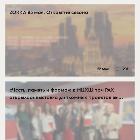
ZORKA 23 мая: Открытие сезона
22 Мая
201
«Честь, память и форма»: в МЦХШ при РАХ
открылась выставка дипломных проектов вы...