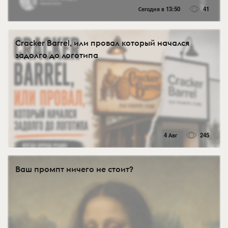
Сегодня в 13:50
41
Cracker Barrel, или провал который начался
задолго до логотипа
4 Авг
245
Ваш промпт ничего не стоит?