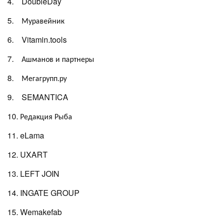
4. DoubleDay
5. Муравейник
6. Vitamin.tools
7. Ашманов и партнеры
8. Мегагрупп.ру
9. SEMANTICA
10. Редакция Рыба
11. eLama
12. UXART
13. LEFT JOIN
14. INGATE GROUP
15. Wemakefab