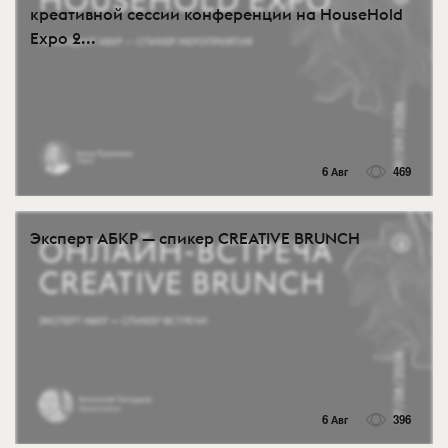
креативной сессии конференции на HouseHold
Expo 2...
6 Авг
469
Эксперт АБКР — спикер CREATIVE BRUNCH
6 Авг
396