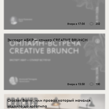
Вчера в 17:54
202
Эксперт АБКР — спикер CREATIVE BRUNCH
Вчера в 13:50
190
Cracker Barrel, или провал который начался
задолго до логотипа