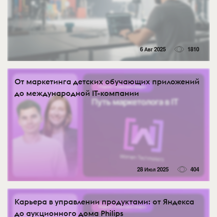
6 Авг 2025
1810
От маркетинга детских обучающих приложений
до международной IT-компании
28 Июл 2025
404
Карьера в управлении продуктами: от Яндекса
до аукционного дома Philips