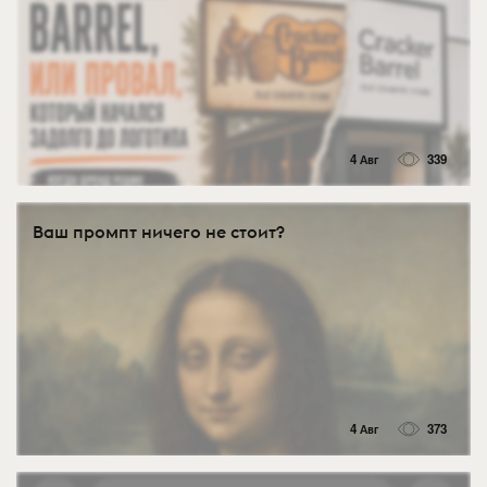
4 Авг
339
Ваш промпт ничего не стоит?
4 Авг
373