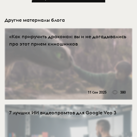
Другие материалы блога
«Как приручить дракона»: вы и не догадывались
про этот прием киношников
11 Сен 2025
380
7 лучших ИИ видеопромтов для Google Veo 3