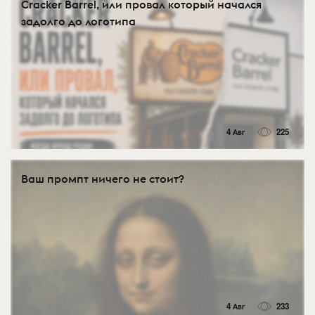
Cracker Barrel, или провал который начался
задолго до логотипа
4 Авг
225
Ваш промпт ничего не стоит?
4 Авг
233