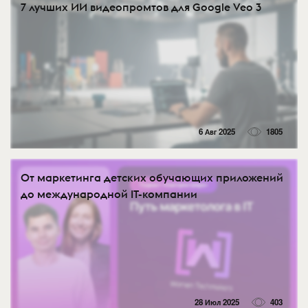
7 лучших ИИ видеопромтов для Google Veo 3
6 Авг 2025
1805
От маркетинга детских обучающих приложений
до международной IT-компании
28 Июл 2025
403