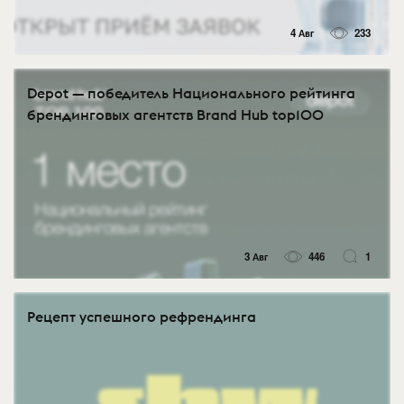
4 Авг
233
Depot — победитель Национального рейтинга
брендинговых агентств Brand Hub top100
3 Авг
446
1
Рецепт успешного рефрендинга