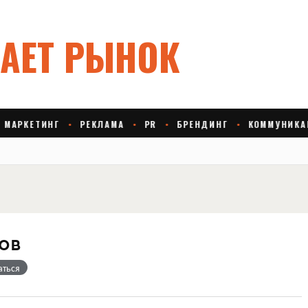
ов
аться