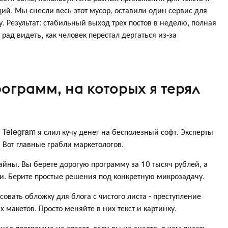
ий. Мы снесли весь этот мусор, оставили один сервис для
. Результат: стабильный выход трех постов в неделю, полная
рад видеть, как человек перестал дергаться из-за
ограмм, на которых я терял
и Telegram я слил кучу денег на бесполезный софт. Эксперты
. Вот главные грабли маркетологов.
ны. Вы берете дорогую программу за 10 тысяч рублей, а
ки. Берите простые решения под конкретную микрозадачу.
ать обложку для блога с чистого листа - преступление
 макетов. Просто меняйте в них текст и картинку.
ая программа не спасет, если вы не знаете, о чем писать