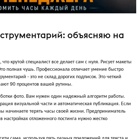
нструментарий: объясняю на
 что крутой специалист все делает сам с нуля. Рисует макеты
Это полная чушь. Профессионала отличает умение быстро
ументарий - это не склад дорогих подписок. Это четкий
вают 90 процентов вашей рутины.
ботки фото. Вам нужен один надежный алгоритм работы.
ерация визуальной части и автоматическая публикация. Если
, вы начинаете терять часы своей жизни. Предприниматель
в настройках отложенного постинга нужно жестко
сети сама, используя пять разных приложений для текста и