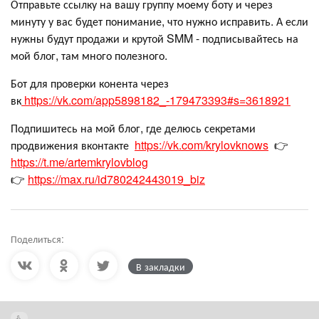
Отправьте ссылку на вашу группу моему боту и через
минуту у вас будет понимание, что нужно исправить. А если
нужны будут продажи и крутой SMM - подписывайтесь на
мой блог, там много полезного.
Бот для проверки конента через
вк
https://vk.com/app5898182_-179473393#s=3618921
Подпишитесь на мой блог, где делюсь секретами
продвижения вконтакте
https://vk.com/krylovknows
👉
https://t.me/artemkrylovblog
👉
https://max.ru/id780242443019_biz
Поделиться:
В закладки