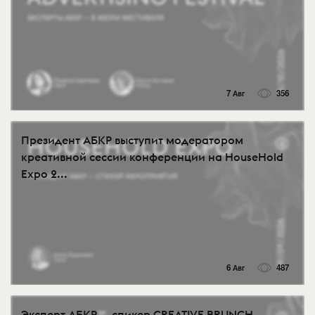
7 Авг
356
Президент АБКР выступит модератором
креативной сессии конференции на HouseHold
Expo 2...
6 Авг
487
Эксперт АБКР — спикер CREATIVE BRUNCH