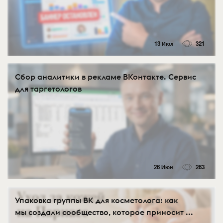
13 Июл
321
Сбор аналитики в рекламе ВКонтакте. Сервис
для таргетологов
26 Июн
263
Упаковка группы ВК для косметолога: как
мы создали сообщество, которое приносит ...