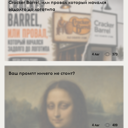
Cracker Barrel, или провал который начался
задолго до логотипа
4 Авг
373
Ваш промпт ничего не стоит?
4 Авг
409