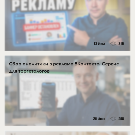
13 Июл
315
Сбор аналитики в рекламе ВКонтакте. Сервис
для таргетологов
26 Июн
258