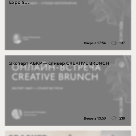
Expo 2...
Вчера в 17:54
237
Эксперт АБКР — спикер CREATIVE BRUNCH
Вчера в 13:50
230