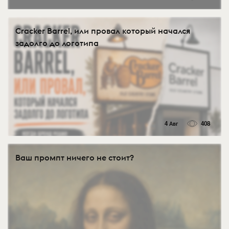
Cracker Barrel, или провал который начался
задолго до логотипа
4 Авг
408
Ваш промпт ничего не стоит?