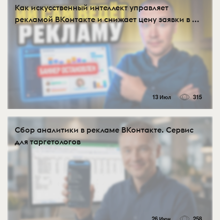
Как искусственный интеллект управляет
рекламой ВКонтакте и снижает цену заявки в ...
13 Июл
315
Сбор аналитики в рекламе ВКонтакте. Сервис
для таргетологов
26 Июн
258