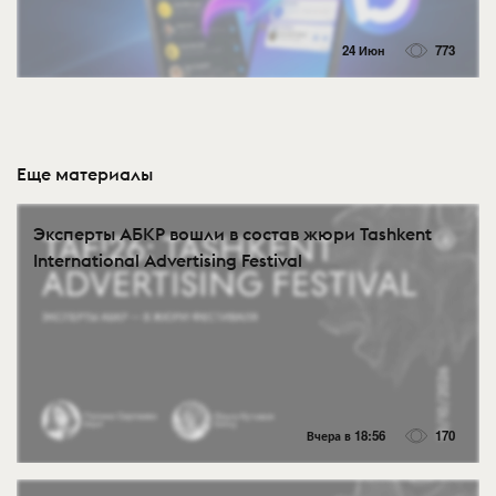
24 Июн
773
Еще материалы
Эксперты АБКР вошли в состав жюри Tashkent
International Advertising Festival
Вчера в 18:56
170