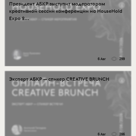
Президент АБКР выступит модератором
креативной сессии конференции на HouseHold
Expo 2...
6 Авг
299
Эксперт АБКР — спикер CREATIVE BRUNCH
6 Авг
286