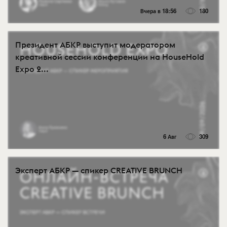
Вчера в 18:56
180
Президент АБКР выступит модератором
креативной сессии конференции на HouseHold
Expo 2...
6 Авг
309
Эксперт АБКР — спикер CREATIVE BRUNCH