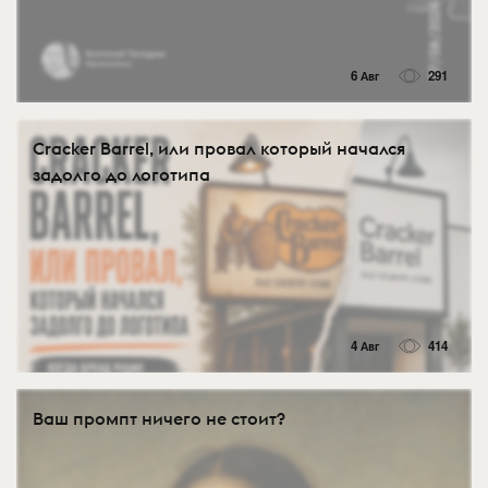
6 Авг
291
Cracker Barrel, или провал который начался
задолго до логотипа
4 Авг
414
Ваш промпт ничего не стоит?