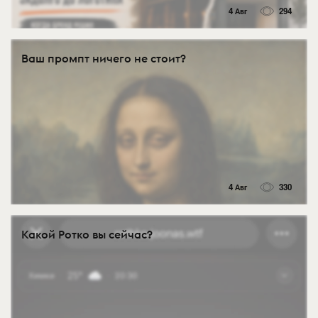
4 Авг
294
Ваш промпт ничего не стоит?
4 Авг
330
Какой Ротко вы сейчас?