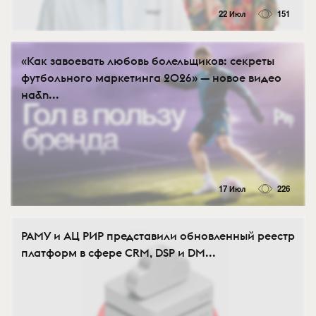
22 Июл
151
«Как завоевать любовь болельщиков: секреты
футбольного маркетинга 2026» — новое видео
на&n...
17 Июл
226
РАМУ и АЦ РИР представили обновленный реестр
платформ в сфере CRM, DSP и DM...