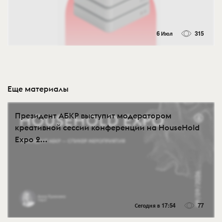
6 Июл
315
Еще материалы
Президент АБКР выступит модератором
креативной сессии конференции на HouseHold
Expo 2...
Сегодня в 17:54
77