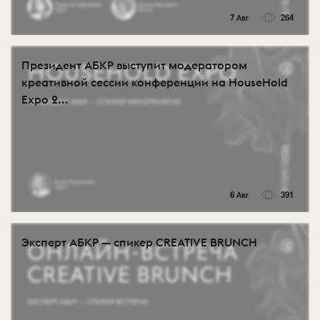
7 Авг
264
Президент АБКР выступит модератором
креативной сессии конференции на HouseHold
Expo 2...
6 Авг
391
Эксперт АБКР — спикер CREATIVE BRUNCH