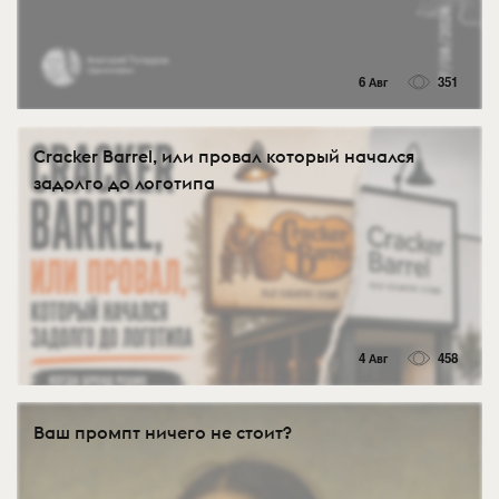
6 Авг
351
Cracker Barrel, или провал который начался
задолго до логотипа
4 Авг
458
Ваш промпт ничего не стоит?