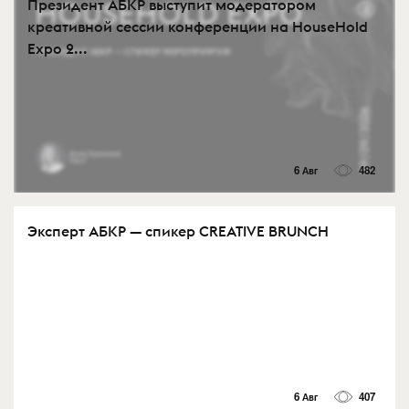
Президент АБКР выступит модератором
креативной сессии конференции на HouseHold
Expo 2...
6 Авг
482
Эксперт АБКР — спикер CREATIVE BRUNCH
6 Авг
407