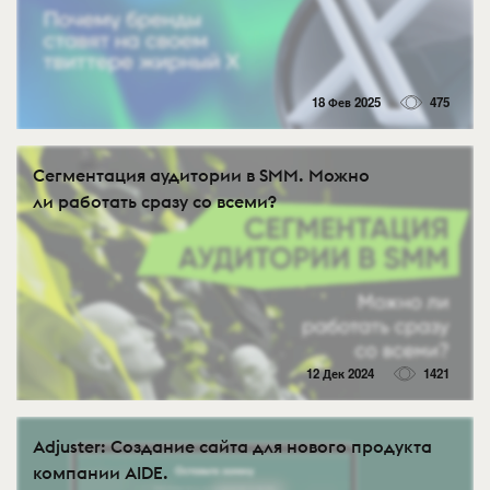
18 Фев 2025
475
Сегментация аудитории в SMM. Можно
ли работать сразу со всеми?
12 Дек 2024
1421
Adjuster: Создание сайта для нового продукта
компании AIDE.