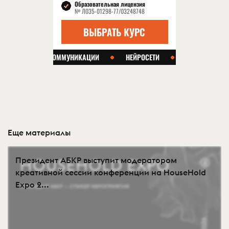
Еще материалы
Президент АБКР выступит модератором
креативной сессии конференции на HouseHold
Expo 2...