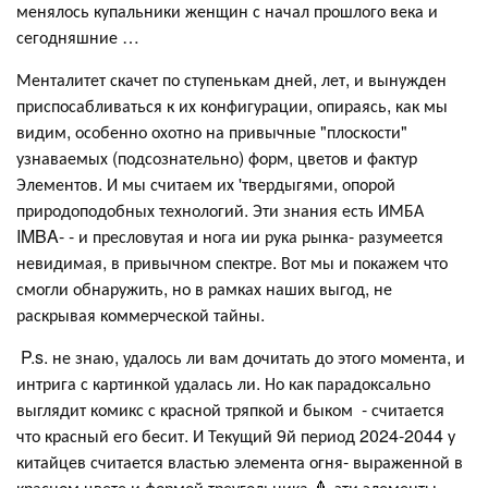
менялось купальники женщин с начал прошлого века и
сегодняшние …
Менталитет скачет по ступенькам дней, лет, и вынужден
приспосабливаться к их конфигурации, опираясь, как мы
видим, особенно охотно на привычные "плоскости"
узнаваемых (подсознательно) форм, цветов и фактур
Элементов. И мы считаем их 'твердыгями, опорой
природоподобных технологий. Эти знания есть ИМБА
IMBA- - и пресловутая и нога ии рука рынка- разумеется
невидимая, в привычном спектре. Вот мы и покажем что
смогли обнаружить, но в рамках наших выгод, не
раскрывая коммерческой тайны.
P.s. не знаю, удалось ли вам дочитать до этого момента, и
интрига с картинкой удалась ли. Но как парадоксально
выглядит комикс с красной тряпкой и быком - считается
что красный его бесит. И Текущий 9й период 2024-2044 у
китайцев считается властью элемента огня- выраженной в
красном цвете и формой треугольника 🔺 эти элементы