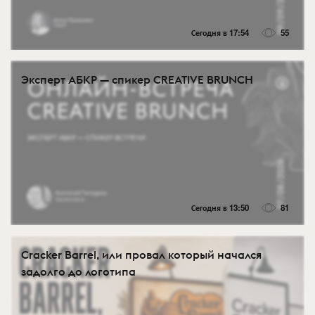
Сегодня в 17:54
55
Эксперт АБКР — спикер CREATIVE BRUNCH
Сегодня в 13:50
81
Cracker Barrel, или провал который начался
задолго до логотипа