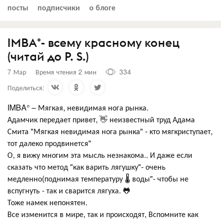
посты
подписчики
о блоге
IMBA°- всему красному конец
(читай до P. S.)
7 Мар
Время чтения 2 мин
334
Поделиться:
IMBA° – Мягкая, невидимая нога рынка.
Адамчик передает привет, 👋 неизвестный труд Адама
Смита "Мягкая невидимая нога рынка" - кто мягкриступает,
тот далеко продвинется"
О, я вижу многим эта мысль незнакома.. И даже если
сказать что метод "как варить лягушку"- очень
медленно(поднимая температуру 🌡️ воды"- чтобы не
вспугнуть - так и сварится лягуха. 🐸
Тоже намек непонятен.
Все изменится в мире, так и происходят, Вспомните как