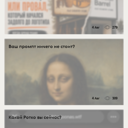
4 Авг
279
Ваш промпт ничего не стоит?
4 Авг
309
Какой Ротко вы сейчас?