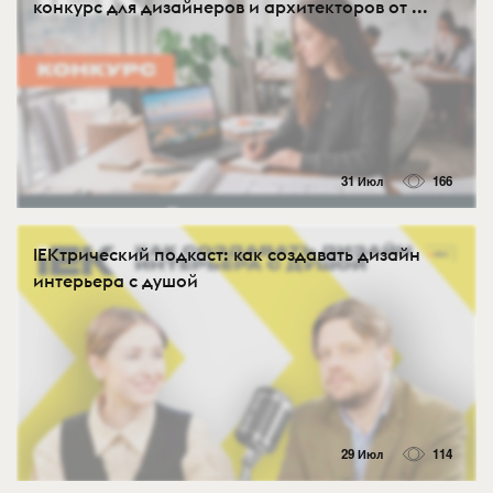
конкурс для дизайнеров и архитекторов от ...
31 Июл
166
IEKтрический подкаст: как создавать дизайн
интерьера с душой
29 Июл
114