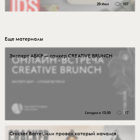
29 Июл
107
Еще материалы
Эксперт АБКР — спикер CREATIVE BRUNCH
Сегодня в 13:50
17
Cracker Barrel, или провал который начался