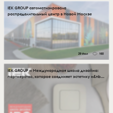
IEK GROUP автоматизировала
распределительный центр в Новой Москве
29 Июл
160
IEK GROUP и Международная школа дизайна:
партнерство, которое соединяет эстетику и&nb...