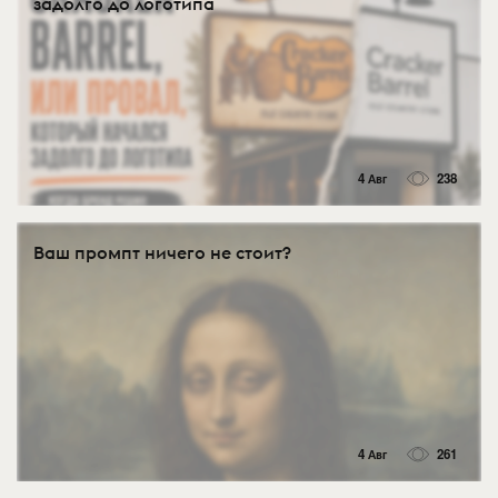
задолго до логотипа
4 Авг
238
Ваш промпт ничего не стоит?
4 Авг
261