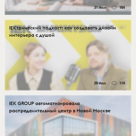
31 Июл
164
IEKтрический подкаст: как создавать дизайн
интерьера с душой
29 Июл
114
IEK GROUP автоматизировала
распределительный центр в Новой Москве