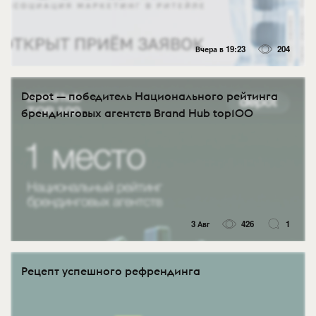
Вчера в 19:23
204
Depot — победитель Национального рейтинга
брендинговых агентств Brand Hub top100
3 Авг
426
1
Рецепт успешного рефрендинга