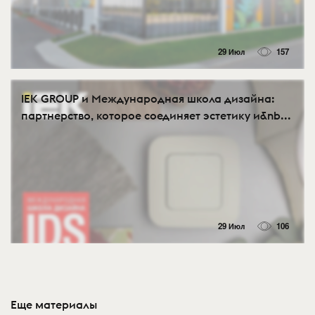
29 Июл
157
IEK GROUP и Международная школа дизайна:
партнерство, которое соединяет эстетику и&nb...
29 Июл
106
Еще материалы