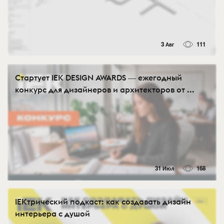
3 Авг
111
Стартует IEK DESIGN AWARDS ― ежегодный
конкурс для дизайнеров и архитекторов от ...
31 Июл
168
IEKтрический подкаст: как создавать дизайн
интерьера с душой