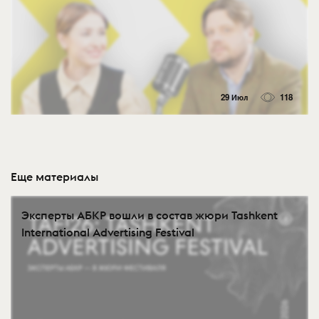
29 Июл
118
Еще материалы
Эксперты АБКР вошли в состав жюри Tashkent
International Advertising Festival