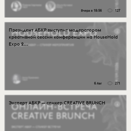
Вчера в 18:56
127
Президент АБКР выступит модератором
креативной сессии конференции на HouseHold
Expo 2...
6 Авг
271
Эксперт АБКР — спикер CREATIVE BRUNCH