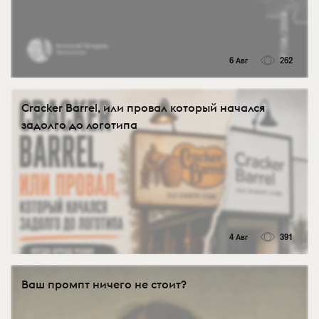
6 Авг
262
Cracker Barrel, или провал который начался
задолго до логотипа
4 Авг
391
Ваш промпт ничего не стоит?