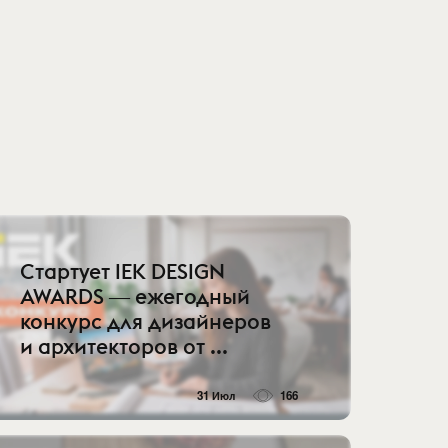
Стартует IEK DESIGN
AWARDS ― ежегодный
конкурс для дизайнеров
и архитекторов от ...
31 Июл
166