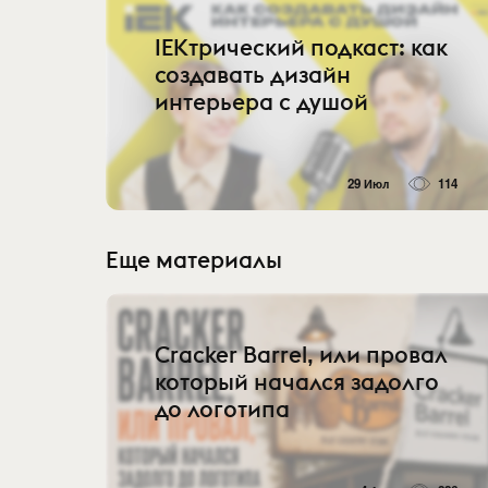
IEKтрический подкаст: как
создавать дизайн
интерьера с душой
29 Июл
114
Еще материалы
Cracker Barrel, или провал
который начался задолго
до логотипа