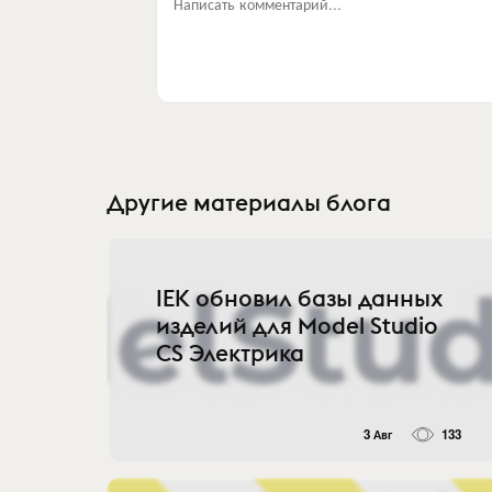
Написать комментарий...
Другие материалы блога
IEK обновил базы данных
изделий для Model Studio
CS Электрика
3 Авг
133