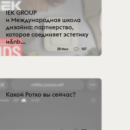
IEK GROUP
и Международная школа
дизайна: партнерство,
которое соединяет эстетику
и&nb...
29 Июл
107
Какой Ротко вы сейчас?