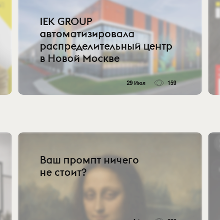
IEK GROUP
автоматизировала
распределительный центр
в Новой Москве
29 Июл
159
Ваш промпт ничего
не стоит?