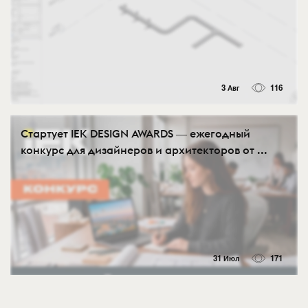
3 Авг
116
Стартует IEK DESIGN AWARDS ― ежегодный
конкурс для дизайнеров и архитекторов от ...
31 Июл
171