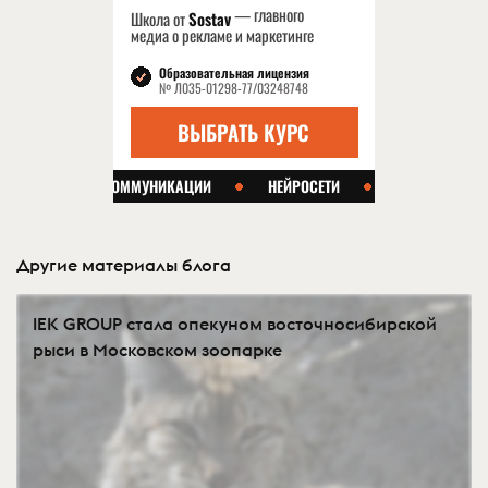
Другие материалы блога
IEK GROUP стала опекуном восточносибирской
рыси в Московском зоопарке