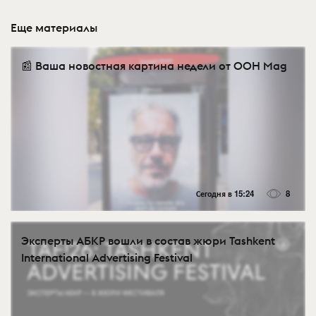
Еще материалы
📰 Ваша новостная картина недели от OOH Mag
Сегодня в 15:24
8
Эксперты АБКР вошли в состав жюри Tashkent
International Advertising Festival