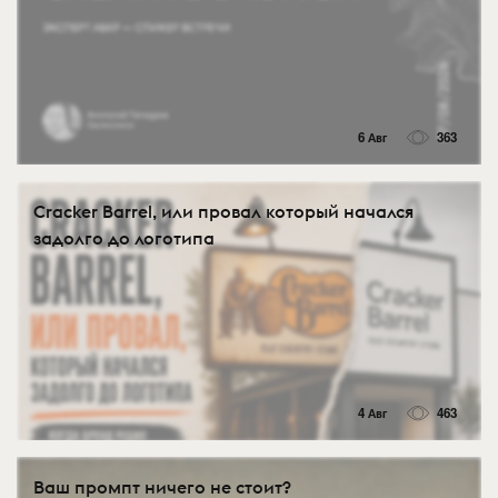
6 Авг
363
Cracker Barrel, или провал который начался
задолго до логотипа
4 Авг
463
Ваш промпт ничего не стоит?