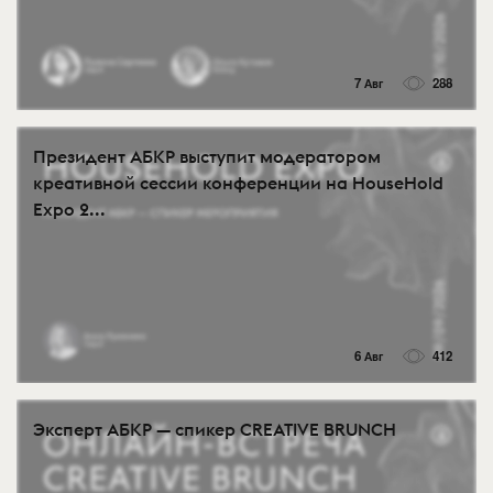
7 Авг
288
Президент АБКР выступит модератором
креативной сессии конференции на HouseHold
Expo 2...
6 Авг
412
Эксперт АБКР — спикер CREATIVE BRUNCH